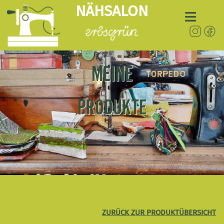
NÄHSALON
≡
Workshops
Upcycling
Produkte
MEINE
Termine
Blog
Kontakt
PRODUKTE
ZURÜCK ZUR PRODUKTÜBERSICHT