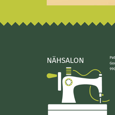
Pat
NÄHSALON
Gor
990